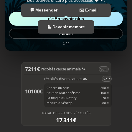
Des œuvres encore plus accessible ❤️🐾 .
💬 Messenger
✉️ E-mail
👉 En savoir plus
🫂 Devenir membre
Fermer
1 / 4
F
T
a
i
c
k
e
T
b
o
7211€
récoltés cause animale 🐾
Voir
o
k
o
récoltés divers causes 👥
Voir
k
Cancer du sein
5600€
10100€
Soutien Maroc séisme
1000€
La magie du Rotary
700€
Mediraid Sénégal
2800€
TOTAL DES FONDS RÉCOLTÉS
17 311€