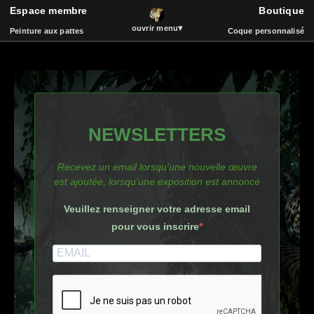
Espace membre
Boutique
ART
Passer
▾
ouvrir menu
Peinture aux pattes
Coque personnalisé
au
contenu
principal
Espace membre
Boutique
Peinture aux pattes
La vidéothèque
NEWSLETTERS
Coque de téléphone
Catalogue
Événements
Bois et Sculpture
Recevez un email lorsqu'une nouvelle œuvre
Livre d'or
Musique
est ajoutée, lorsqu'une exposition est annoncé
Veuillez renseigner votre adresse email
pour vous inscrire