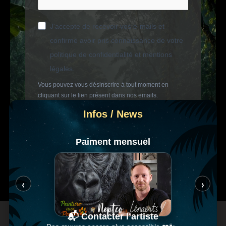
J'accepte de recevoir vos e-mails et
confirme avoir pris connaissance de votre
politique de confidentialité et mentions
légales.
Vous pouvez vous désinscrire à tout moment en
cliquant sur le lien présent dans nos emails.
Infos / News
S'INSCRIRE
Paiment mensuel
‹
›
📬 Contacter l’artiste