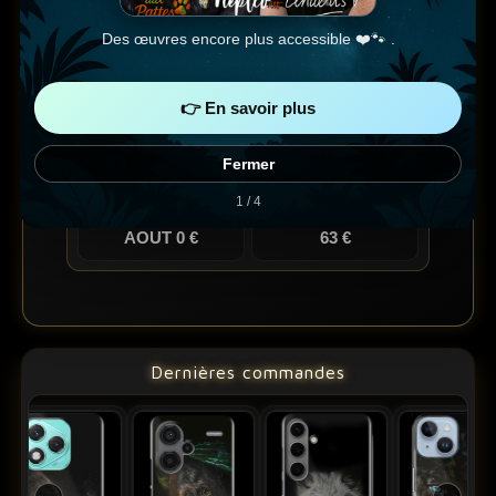
À chaque coque vendue,
5 €
sont placés dans la
cagnotte mensuelle reversée à mes partenaires pour la
Des œuvres encore plus accessible ❤️🐾 .
cause animale.
‹
›
Voir le concept Peinture aux Pattes
👉 En savoir plus
Fonds récoltés grâce aux coques pour la cause
Fermer
animale
1 / 4
Mois en cours
Total
AOUT 0 €
63 €
Dernières commandes