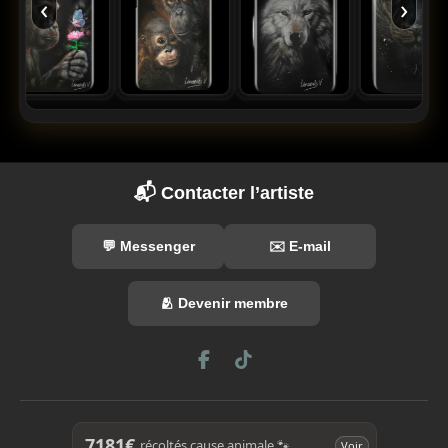
‹
›
📬 Contacter l’artiste
💬 Messenger
✉️ E-mail
🫂 Devenir membre
F
T
a
i
c
k
e
T
b
o
7181€
récoltés cause animale 🐾
Voir