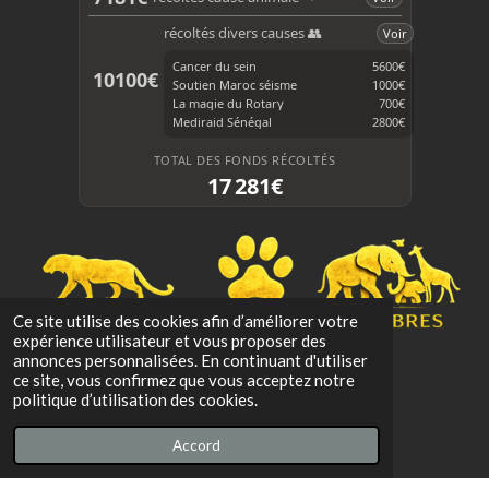
o
k
o
récoltés divers causes 👥
Voir
k
Cancer du sein
5600€
10100€
Soutien Maroc séisme
1000€
La magie du Rotary
700€
Mediraid Sénégal
2800€
TOTAL DES FONDS RÉCOLTÉS
17 281€
Ce site utilise des cookies afin d’améliorer votre
expérience utilisateur et vous proposer des
annonces personnalisées. En continuant d'utiliser
ce site, vous confirmez que vous acceptez notre
politique d’utilisation des cookies.
Accord