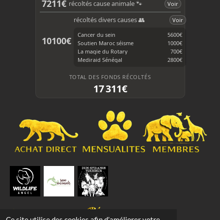
b
o
7211€
récoltés cause animale 🐾
Voir
o
k
o
récoltés divers causes 👥
Voir
k
Cancer du sein
5600€
10100€
Soutien Maroc séisme
1000€
La magie du Rotary
700€
Mediraid Sénégal
2800€
TOTAL DES FONDS RÉCOLTÉS
17 311€
Ce site utilise des cookies afin d’améliorer votre