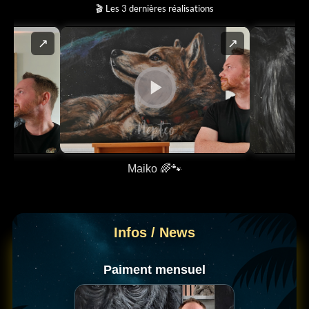
🎬 Les 3 dernières réalisations
↗
↗
✨
Maiko 🌈🐾
Livre d’or – M’écrire un petit mot 📖
Infos / News
Paiment mensuel