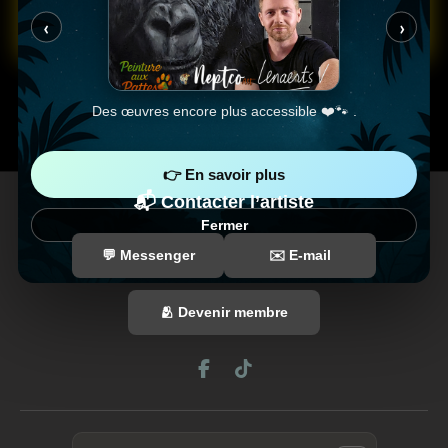
‹
›
Des œuvres encore plus accessible ❤️🐾 .
👉 En savoir plus
📬 Contacter l’artiste
Fermer
💬 Messenger
✉️ E-mail
1 / 4
🫂 Devenir membre
F
T
a
i
c
k
e
T