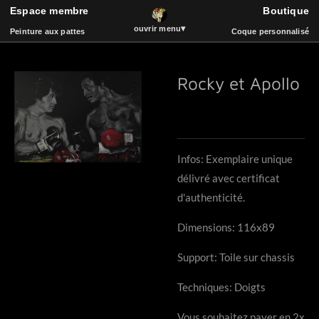
Espace membre
Boutique
ART
Passer
▾
ouvrir menu
Peinture aux pattes
Coque personnalisé
au
contenu
principal
Rocky et Apollo
Espace membre
Boutique
Peinture aux pattes
La vidéothèque
Coque de téléphone
Catalogue
Événements
Bois et Sculpture
Infos: Exemplaire unique
Livre d'or
Musique
délivré avec certificat
d'authenticité.
Dimensions: 116x89
Support: Toile sur chassis
Techniques: Doigts
Vous souhaitez payer en 2x