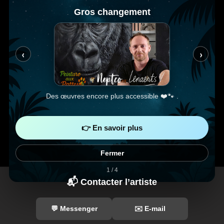
Gros changement
‹
›
Des œuvres encore plus accessible ❤️🐾 .
👉 En savoir plus
Fermer
1 / 4
📬 Contacter l’artiste
💬 Messenger
✉️ E-mail