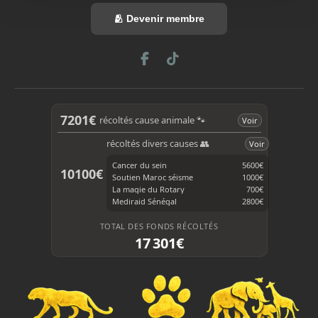
🫂 Devenir membre
F
T
a
i
c
k
e
T
b
o
7201€
récoltés cause animale 🐾
Voir
o
k
o
récoltés divers causes 👥
Voir
k
Cancer du sein
5600€
10100€
Soutien Maroc séisme
1000€
La magie du Rotary
700€
Mediraid Sénégal
2800€
TOTAL DES FONDS RÉCOLTÉS
17 301€