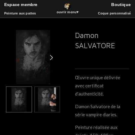
Espace membre
Boutique
ART
Passer
▾
ouvrir menu
Peinture aux pattes
Coque personnalisé
au
contenu
principal
Damon
Espace membre
Boutique
SALVATORE
Peinture aux pattes
La vidéothèque
Coque de téléphone
Catalogue
Événements
Bois et Sculpture
Livre d'or
Musique
Œuvre unique délivrée
avec certificat
d'authenticité.
Damon Salvatore de la
série vampire diaries.
Peinture réalisée aux