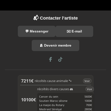
📬 Contacter l’artiste
💬 Messenger
✉️ E-mail
🫂 Devenir membre
F
T
a
i
c
k
e
T
b
o
7211€
récoltés cause animale 🐾
Voir
o
k
o
récoltés divers causes 👥
Voir
k
Cancer du sein
5600€
10100€
Soutien Maroc séisme
1000€
La magie du Rotary
700€
Mediraid Sénégal
2800€