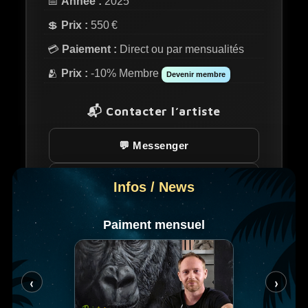
📅
Année :
2025
💲
Prix :
550 €
💳
Paiement :
Direct ou par mensualités
🫂
Prix :
-10% Membre
Devenir membre
📬 Contacter l’artiste
💬 Messenger
✉️ E-mail
Infos / News
Paiment mensuel
Peinture aux pattes concept 🐾
20€ reversé à Dotation La Tanière
‹
›