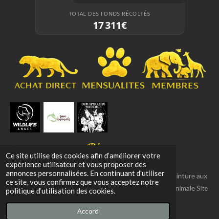
TOTAL DES FONDS RÉCOLTÉS
17 311€
Ce site utilise des cookies afin d’améliorer votre
expérience utilisateur et vous proposer des
annonces personnalisées. En continuant d'utiliser
© 2020–2026 NEPTCO ART — Vincent LENAERTS Peinture aux
ce site, vous confirmez que vous acceptez notre
Pattes – Un concept artistique engagé pour la cause animale
Site
politique d’utilisation des cookies.
officiel • Tous droits réservés
Accord