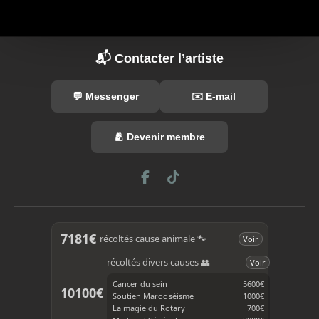
📬 Contacter l’artiste
💬 Messenger
✉️ E-mail
🫂 Devenir membre
F
T
a
i
c
k
e
T
b
o
7181€
récoltés cause animale 🐾
Voir
o
k
o
récoltés divers causes 👥
Voir
k
Cancer du sein
5600€
10100€
Soutien Maroc séisme
1000€
La magie du Rotary
700€