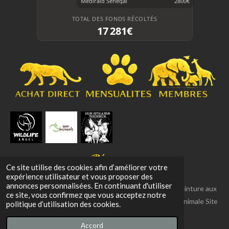
Mediraid Sénégal
2800€
TOTAL DES FONDS RÉCOLTÉS
17 281€
Ce site utilise des cookies afin d’améliorer votre
expérience utilisateur et vous proposer des
annonces personnalisées. En continuant d'utiliser
© 2020–2026 NEPTCO ART — Vincent LENAERTS Peinture aux
ce site, vous confirmez que vous acceptez notre
Pattes – Un concept artistique engagé pour la cause animale
Site
politique d’utilisation des cookies.
officiel • Tous droits réservés
Accord