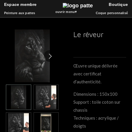
Espace membre
Boutique
ART
Passer
▾
ouvrir menu
Peinture aux pattes
Coque personnalisé
au
contenu
principal
Le rêveur
Espace membre
Boutique
Peinture aux pattes
La vidéothèque
Coque de téléphone
Catalogue
Événements
Bois et Sculpture
Œuvre unique délivrée
Livre d'or
Musique
avec certificat
d'authenticité.
Dimensions : 150x100
Support : toile coton sur
chassis
Techniques : acrylique /
doigts