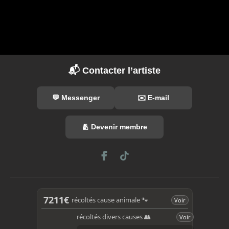
📬 Contacter l’artiste
💬 Messenger
✉️ E-mail
🫂 Devenir membre
F
T
a
i
c
k
e
T
b
o
7211€
récoltés cause animale 🐾
Voir
o
k
o
récoltés divers causes 👥
Voir
k