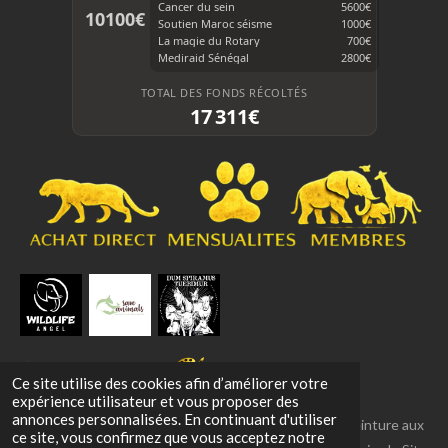
Cancer du sein
5600€
10100€
Soutien Maroc séisme
1000€
La magie du Rotary
700€
Mediraid Sénégal
2800€
TOTAL DES FONDS RÉCOLTÉS
17 311€
Ce site utilise des cookies afin d’améliorer votre
expérience utilisateur et vous proposer des
annonces personnalisées. En continuant d'utiliser
© 2020–2026 NEPTCO ART — Vincent LENAERTS Peinture aux
ce site, vous confirmez que vous acceptez notre