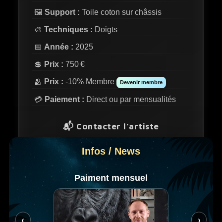
🖼️
Support :
Toile coton sur châssis
🎨
Techniques :
Doigts
📅
Année :
2025
💲
Prix :
750 €
🫂
Prix :
-10% Membre
Devenir membre
💳
Paiement :
Direct ou par mensualités
📬 Contacter l’artiste
Infos / News
💬 Messenger
✉️ E-mail
Paiment mensuel
Peinture aux pattes concept 🐾
‹
›