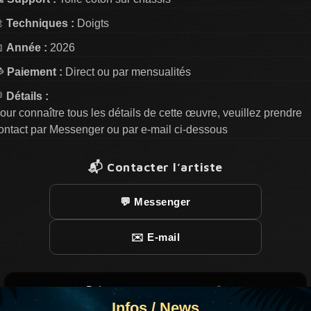

Techniques :
Doigts

Année :
2026

Paiement :
Direct ou par mensualités

Détails :
our connaître tous les détails de cette œuvre, veuillez prendre
ontact par Messenger ou par e-mail ci-dessous
📬 Contacter l’artiste
💬 Messenger
✉️ E-mail
Peinture aux pattes concept 🐾
Infos / News
20€ reversé à