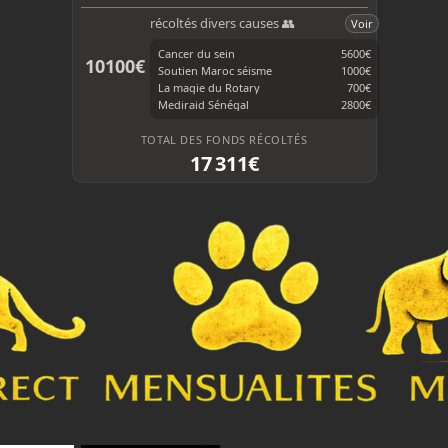
récoltés divers causes 👥
Voir
Cancer du sein
5600€
10100€
Soutien Maroc séisme
1000€
La magie du Rotary
700€
Mediraid Sénégal
2800€
TOTAL DES FONDS RÉCOLTÉS
17 311€