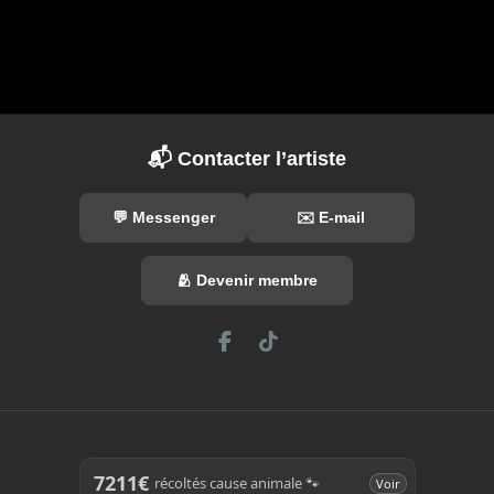
📬 Contacter l’artiste
💬 Messenger
✉️ E-mail
🫂 Devenir membre
F
T
a
i
c
k
e
T
b
o
o
k
o
7211€
récoltés cause animale 🐾
Voir
k