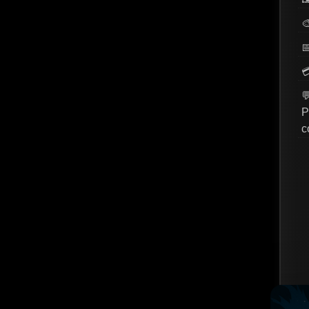




P
c