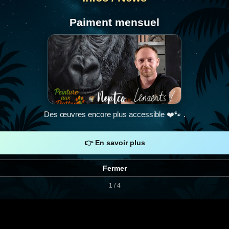
Paiment mensuel
Des œuvres encore plus accessible ❤️🐾 .
Aucune infos
👉 En savoir plus
complémentaires
Fermer
1 / 4