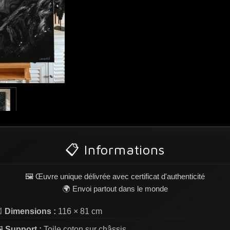
📋 Informations
🖼️ Œuvre unique délivrée avec certificat d'authenticité
🌍 Envoi partout dans le monde

Dimensions :
116 × 81 cm
️
Support :
Toile coton sur châssis