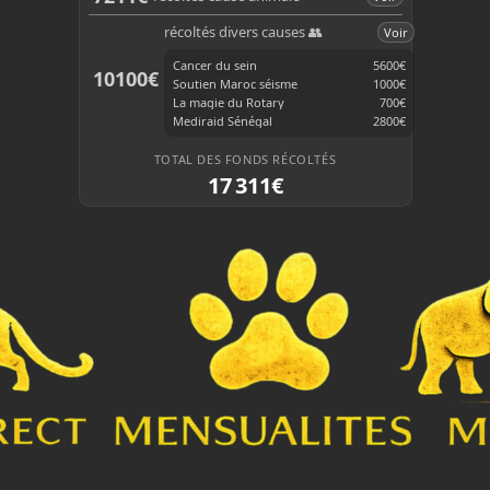
k
récoltés divers causes 👥
Voir
Cancer du sein
5600€
10100€
Soutien Maroc séisme
1000€
La magie du Rotary
700€
Mediraid Sénégal
2800€
TOTAL DES FONDS RÉCOLTÉS
17 311€