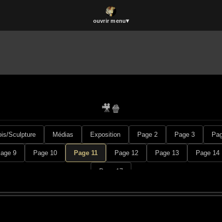
▾
ouvrir menu
Boutique
La vidéothèque
Catalogue
🎥🍿
Bois et Sculpture
Musique
is/Sculpture
Médias
Exposition
Page 2
Page 3
Pag
age 9
Page 10
Page 11
Page 12
Page 13
Page 14
Page 17