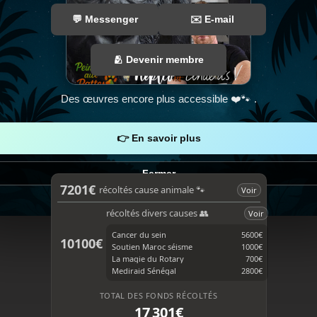
💬 Messenger
✉️ E-mail
🫂 Devenir membre
Des œuvres encore plus accessible ❤️🐾 .
F
T
a
i
c
k
👉 En savoir plus
e
T
b
o
o
k
Fermer
o
7201€
récoltés cause animale 🐾
Voir
k
1 / 4
récoltés divers causes 👥
Voir
Cancer du sein
5600€
10100€
Soutien Maroc séisme
1000€
La magie du Rotary
700€
Mediraid Sénégal
2800€
TOTAL DES FONDS RÉCOLTÉS
17 301€