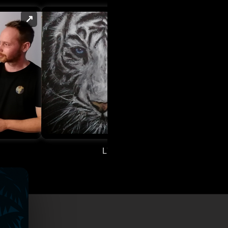
↗
↗
➤
L'âme du tigre 🌄