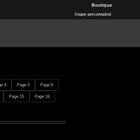
Boutique
Coque personnalisé
e 4
Page 5
Page 6
Page 15
Page 16