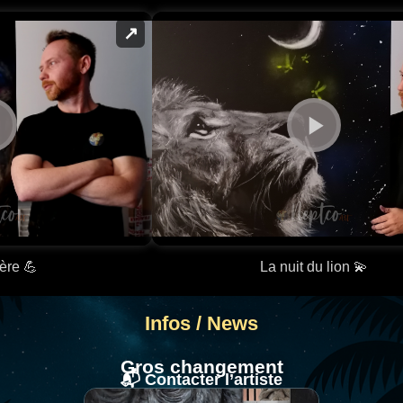
↗
ère 💪
La nuit du lion 💫
Infos / News
Gros changement
📬 Contacter l’artiste