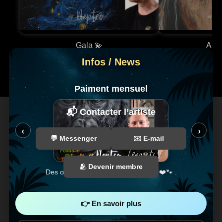
Gala 💫
Ama
Infos / News
Paiment mensuel
📬 Contacter l’artiste
‹
›
💬 Messenger
✉️ E-mail
🫂 Devenir membre
Des œuvres encore plus accessible ❤️🐾 .
F
T
👉 En savoir plus
a
i
c
k