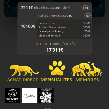
e
T
Fermer
b
o
7211€
récoltés cause animale 🐾
Voir
o
k
1 / 4
o
récoltés divers causes 👥
Voir
k
Cancer du sein
5600€
10100€
Soutien Maroc séisme
1000€
La magie du Rotary
700€
Mediraid Sénégal
2800€
TOTAL DES FONDS RÉCOLTÉS
17 311€