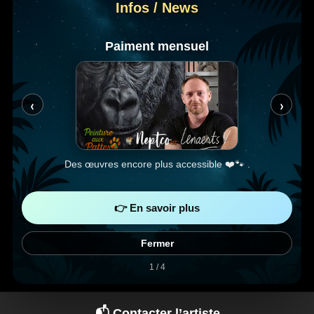
Infos / News
Dans le monde ou sous
autres conditions sur devis
Paiment mensuel
‹
›
Des œuvres encore plus accessible ❤️🐾 .
👉 En savoir plus
Fermer
1 / 4
📬 Contacter l’artiste