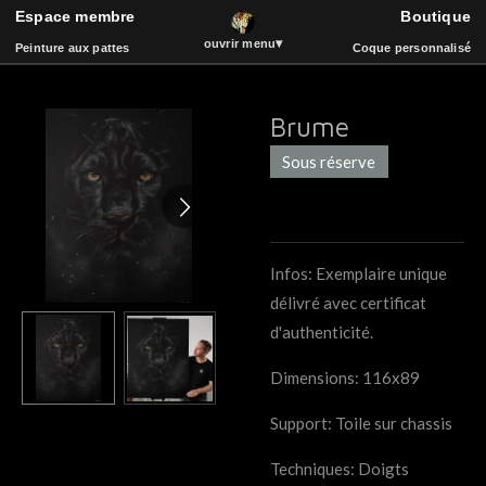
Espace membre
Boutique
ART
Passer
▾
ouvrir menu
Peinture aux pattes
Coque personnalisé
au
contenu
principal
Brume
Espace membre
Boutique
Sous réserve
Peinture aux pattes
La vidéothèque
Coque de téléphone
Catalogue
Événements
Bois et Sculpture
Livre d'or
Musique
Infos: Exemplaire unique
délivré avec certificat
d'authenticité.
Dimensions: 116x89
Support: Toile sur chassis
Techniques: Doigts