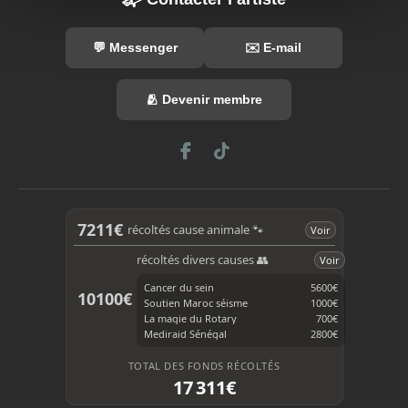
💬 Messenger
✉️ E-mail
🫂 Devenir membre
F
T
a
i
c
k
e
T
b
o
7211€
récoltés cause animale 🐾
Voir
o
k
o
récoltés divers causes 👥
Voir
k
Cancer du sein
5600€
10100€
Soutien Maroc séisme
1000€
La magie du Rotary
700€
Mediraid Sénégal
2800€
TOTAL DES FONDS RÉCOLTÉS
17 311€