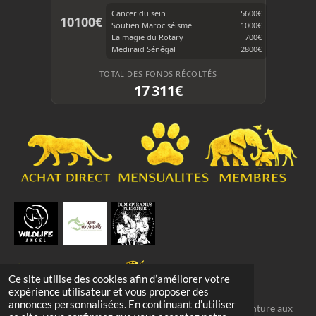
k
Cancer du sein
5600€
10100€
Soutien Maroc séisme
1000€
La magie du Rotary
700€
Mediraid Sénégal
2800€
TOTAL DES FONDS RÉCOLTÉS
17 311€
Ce site utilise des cookies afin d’améliorer votre
expérience utilisateur et vous proposer des
annonces personnalisées. En continuant d'utiliser
© 2020–2026 NEPTCO ART — Vincent LENAERTS Peinture aux