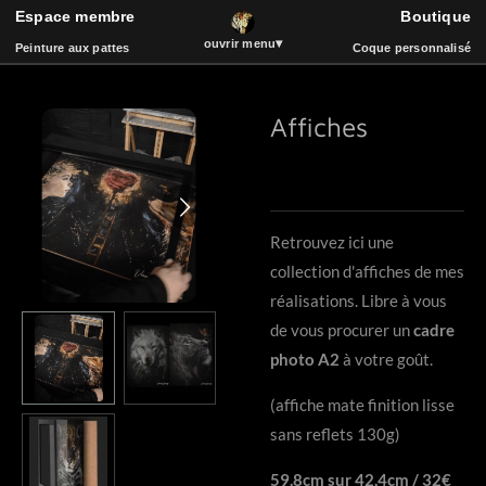
Espace membre
Boutique
ART
Passer
▾
ouvrir menu
Peinture aux pattes
Coque personnalisé
au
contenu
principal
Affiches
Espace membre
Boutique
Peinture aux pattes
La vidéothèque
Coque de téléphone
Catalogue
Événements
Bois et Sculpture
Retrouvez ici une
Livre d'or
Musique
collection d'affiches de mes
réalisations. Libre à vous
de vous procurer un
cadre
photo A2
à votre goût.
(affiche mate finition lisse
sans reflets 130g)
59,8cm sur 42,4cm / 32€