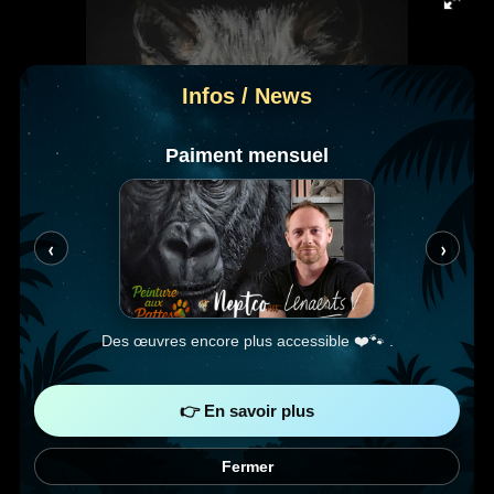
Infos / News
Paiment mensuel
‹
›
Des œuvres encore plus accessible ❤️🐾 .
👉 En savoir plus
N1 La louve blanche
Fermer