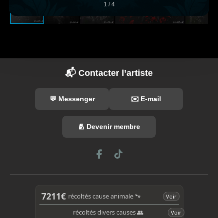
1 / 4
📬 Contacter l’artiste
💬 Messenger
✉️ E-mail
🫂 Devenir membre
F
T
a
i
c
k
e
T
b
o
7211€
récoltés cause animale 🐾
Voir
o
k
o
récoltés divers causes 👥
Voir