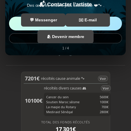
📬 Contacter l’artiste
Des œuvres encore plus accessible ❤️🐾 .
💬 Messenger
✉️ E-mail
👉 En savoir plus
🫂 Devenir membre
Fermer
1 / 4
F
T
a
i
c
k
e
T
b
o
7201€
récoltés cause animale 🐾
Voir
o
k
o
récoltés divers causes 👥
Voir
k
Cancer du sein
5600€
10100€
Soutien Maroc séisme
1000€
La magie du Rotary
700€
Mediraid Sénégal
2800€
TOTAL DES FONDS RÉCOLTÉS
17 301€