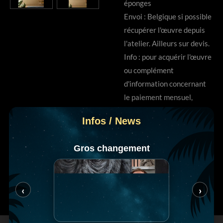
éponges
Envoi : Belgique si possible
récupérer l'œuvre depuis
l'atelier. Ailleurs sur devis.
Info : pour acquérir l'œuvre
ou complément
d'information concernant
le paiement mensuel,
prenez contact via
Infos / News
messenger (badge bleu) ou
par mail en bas du site.
Gros changement
‹
›