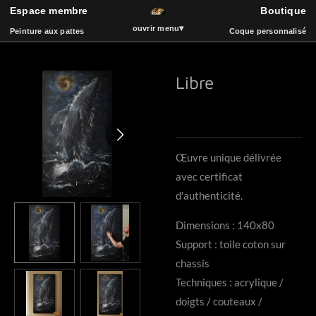
Espace membre
Boutique
ART
Passer
▾
ouvrir menu
Peinture aux pattes
Coque personnalisé
au
contenu
principal
Libre
Espace membre
Boutique
Peinture aux pattes
La vidéothèque
Coque de téléphone
Catalogue
Événements
Bois et Sculpture
Œuvre unique délivrée
Livre d'or
Musique
avec certificat
d'authenticité.
Dimensions : 140x80
Support : toile coton sur
chassis
Techniques : acrylique /
doigts / couteaux /