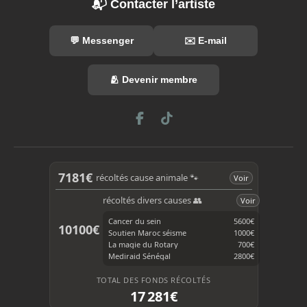
📬 Contacter l’artiste
💬 Messenger
✉️ E-mail
🫂 Devenir membre
F
T
a
i
c
k
e
T
b
o
7181€
récoltés cause animale 🐾
Voir
o
k
o
récoltés divers causes 👥
Voir
k
Cancer du sein
5600€
10100€
Soutien Maroc séisme
1000€
La magie du Rotary
700€
Mediraid Sénégal
2800€
TOTAL DES FONDS RÉCOLTÉS
17 281€