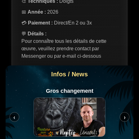
🎨
Techniques :
Doigts
📅
Année :
2026
💳
Paiement :
Direct/En 2 ou 3x
💬
Détails :
Pour connaître tous les détails de cette
œuvre, veuillez prendre contact par
Messenger ou par e-mail ci-dessous
📬 Contacter l’artiste
Infos / News
💬 Messenger
Gros changement
✉️ E-mail
‹
›
Peinture aux pattes concept 🐾
20€ reversé à